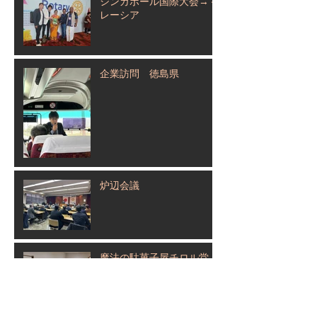
シンガポール国際大会→マ
レーシア
企業訪問 徳島県
炉辺会議
魔法の駄菓子屋チロル堂