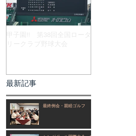
甲子園!! 第38回全国ロータ
リークラブ野球大会
最新記事
最終例会・親睦ゴルフ