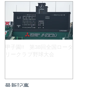
甲子園!! 第38回全国ロータ
リークラブ野球大会
最新記事
最終例会・親睦ゴルフ