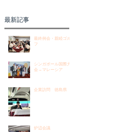
最新記事
最終例会・親睦ゴル
フ
シンガポール国際大
会→マレーシア
企業訪問 徳島県
炉辺会議