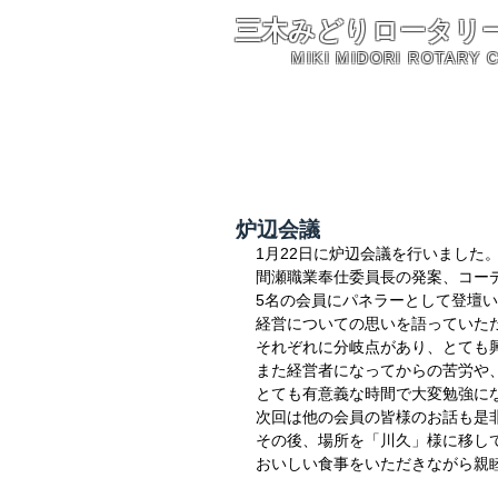
三木みどりロータリ
MIKI MIDORI ROTARY 
炉辺会議
1月22日に炉辺会議を行いました
間瀬職業奉仕委員長の発案、コー
5名の会員にパネラーとして登壇
経営についての思いを語っていた
それぞれに分岐点があり、とても
また経営者になってからの苦労や
とても有意義な時間で大変勉強に
次回は他の会員の皆様のお話も是
その後、場所を「川久」様に移し
おいしい食事をいただきながら親