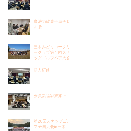
魔法の駄菓子屋チロ
ル堂
三木みどりロータリ
ークラブ第１回スナ
ッグゴルフペア大会
新人研修
会員親睦家族旅行
第20回スナッグゴル
フ全国大会in三木