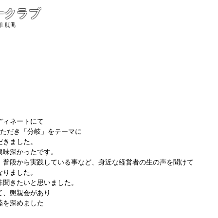
ークラブ
CLUB
。
ディネートにて
いただき「分岐」をテーマに
だきました。
興味深かったです。
、普段から実践している事など、身近な経営者の生の声を聞けて
なりました。
非聞きたいと思いました。
て、懇親会があり
睦を深めました