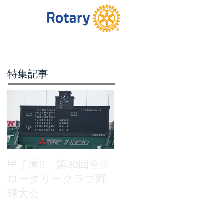
特集記事
甲子園!! 第38回全国
ロータリークラブ野
球大会