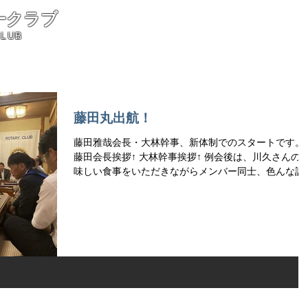
ークラブ
CLUB
藤田丸出航！
藤田雅哉会長・大林幹事、新体制でのスタートです。
藤田会長挨拶↑ 大林幹事挨拶↑ 例会後は、川久さんの
味しい食事をいただきながらメンバー同士、色んな話
しながら大変盛り上がりました。 藤田雅哉新会長を皆
で盛り上げて行こうと、三木みどりの結束をまた深め
一日となりました。...