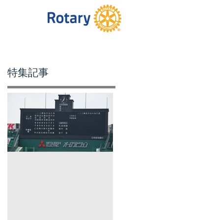
特集記事
美
を
た
甲子園!! 第38回全国
ロータリークラブ野
球大会